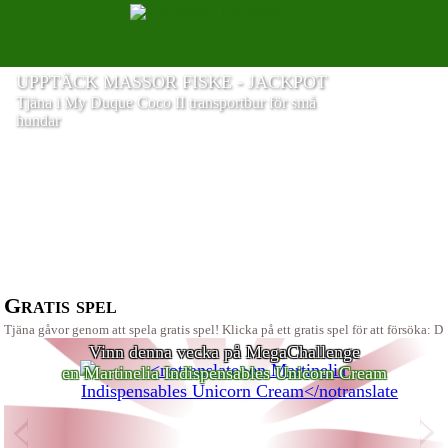
UPPTÄCK MASSOR FISKE - JACKPOT
Tjäna
i My Duque Coco II transportbur för små
och SvampBob PC-spel
hundar
Gratis spel
Tjäna gåvor genom att spela gratis spel! Klicka på ett gratis spel för att försöka: D
Vinn denna vecka på MegaChallenge
en Martinelia Indispensables Unicorn Cream