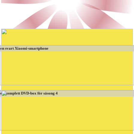
Spel på Butins
Tält att vinna de vackraste gåvorna
en svart Xiaomi-smartphone
en komplett DVD-box för säsong 4