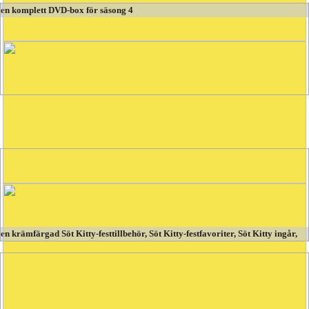
en komplett DVD-box för säsong 4
turneringar
Konfronter ZooValley-medlemmar och vinn gåvor!
en krämfärgad Söt Kitty-festtillbehör, Söt Kitty-festfavoriter, Söt Kitty ingår,
Söt Kitty-resår, Söt Kitty-nyckelring