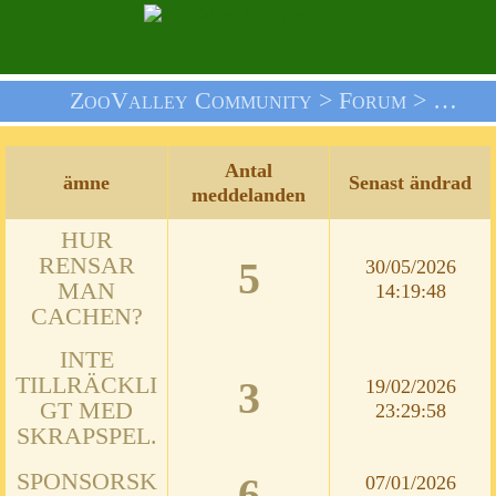
ZooValley Community >
Forum
> Vi Informerar Dig
Antal
ämne
Senast ändrad
meddelanden
HUR
RENSAR
5
30/05/2026
MAN
14:19:48
CACHEN?
INTE
TILLRÄCKLI
3
19/02/2026
GT MED
23:29:58
SKRAPSPEL.
SPONSORSK
6
07/01/2026