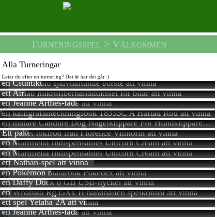
Turneringsspel
> Välkommen
Alla Turneringar
Letar du efter en turnering? Det är här det går :)
en Csuntikulo självhäftande borste
att vinna
ett Airlab mikrofiberhandduksset för bilar
att vinna
en Jeanne Arthes-låda
att vinna
en kalligrafanteckningsbok 18333C A Häftad Röd
att vinna
en matare Candure Dog Nagelklippare För Hundklippare Och Nagelklippare
Ett paket lökfrön från Florence Vilmorin
att vinna
en Martinelia Indispensables Unicorn Cream
att vinna
en Martinelia Indispensables Unicorn Cream
att vinna
ett Nathan-spel
att vinna
en Pokémon målarbok Pokédex
att vinna
en Daffy Duck 8 GB USB-nyckel
att vinna
en Whatsko Rg35Xx H handhållen spelkonsol
att vinna
ett spel Yetaha 2A
att vinna
en Jeanne Arthes-låda
att vinna