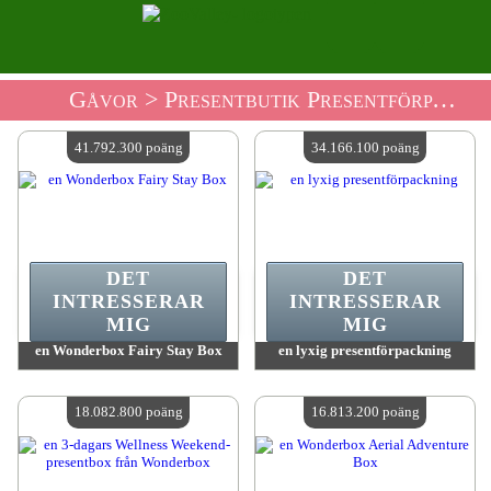
Gåvor
> Presentbutik Presentförpackning
41.792.300 poäng
34.166.100 poäng
DET
DET
INTRESSERAR
INTRESSERAR
MIG
MIG
en Wonderbox Fairy Stay Box
en lyxig presentförpackning
värde:
41 792 300 poäng
värde:
34 166 100 poäng
Antal tillgängliga:
4
Antal tillgängliga:
4
18.082.800 poäng
16.813.200 poäng