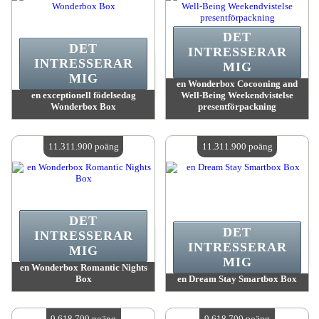
DET
DET
INTRESSERAR
INTRESSERAR
MIG
MIG
en Wonderbox Cocooning and
en exceptionell födelsedag
Well-Being Weekendvistelse
Wonderbox Box
presentförpackning
värde:
13 851 300 poäng
värde:
12 158 000 poäng
Antal tillgängliga:
4
Antal tillgängliga:
4
11.311.900 poäng
11.311.900 poäng
DET
DET
INTRESSERAR
INTRESSERAR
MIG
MIG
en Wonderbox Romantic Nights
Box
en Dream Stay Smartbox Box
värde:
11 311 900 poäng
värde:
11 311 900 poäng
Antal tillgängliga:
4
Antal tillgängliga:
4
9.618.700 poäng
9.618.700 poäng