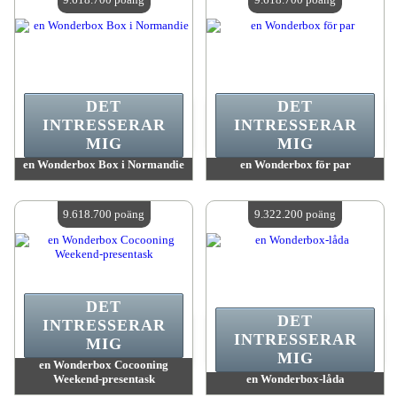
DET
DET
INTRESSERAR
INTRESSERAR
MIG
MIG
en Wonderbox Box i Normandie
en Wonderbox för par
värde:
9 618 700 poäng
värde:
9 618 700 poäng
Antal tillgängliga:
4
Antal tillgängliga:
4
9.618.700 poäng
9.322.200 poäng
DET
DET
INTRESSERAR
INTRESSERAR
MIG
MIG
en Wonderbox Cocooning
Weekend-presentask
en Wonderbox-låda