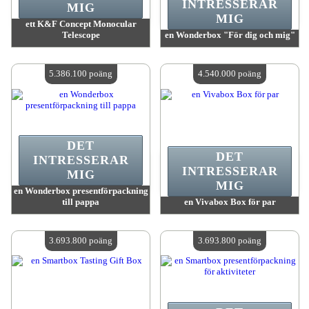
INTRESSERAR
MIG
MIG
ett K&F Concept Monocular
Telescope
en Wonderbox "För dig och mig"
värde:
5 986 400 poäng
värde:
5 386 100 poäng
Antal tillgängliga:
4
Antal tillgängliga:
4
5.386.100 poäng
4.540.000 poäng
DET
DET
INTRESSERAR
INTRESSERAR
MIG
MIG
en Wonderbox presentförpackning
till pappa
en Vivabox Box för par
värde:
5 386 100 poäng
värde:
4 540 000 poäng
Antal tillgängliga:
4
Antal tillgängliga:
4
3.693.800 poäng
3.693.800 poäng