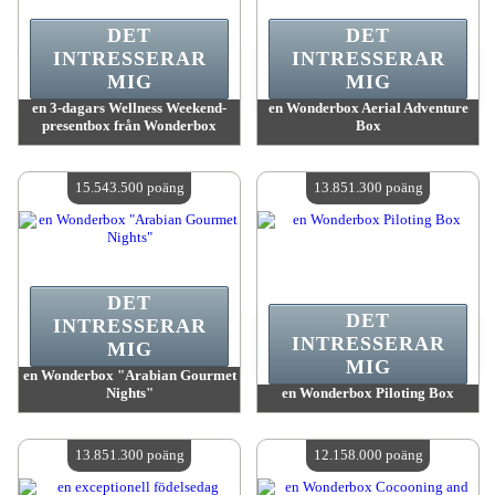
DET
DET
INTRESSERAR
INTRESSERAR
MIG
MIG
en 3-dagars Wellness Weekend-
en Wonderbox Aerial Adventure
presentbox från Wonderbox
Box
värde:
18 082 800 poäng
värde:
16 813 200 poäng
Antal tillgängliga:
4
Antal tillgängliga:
4
15.543.500 poäng
13.851.300 poäng
DET
DET
INTRESSERAR
INTRESSERAR
MIG
MIG
en Wonderbox "Arabian Gourmet
Nights"
en Wonderbox Piloting Box
värde:
15 543 500 poäng
värde:
13 851 300 poäng
Antal tillgängliga:
4
Antal tillgängliga:
4
13.851.300 poäng
12.158.000 poäng