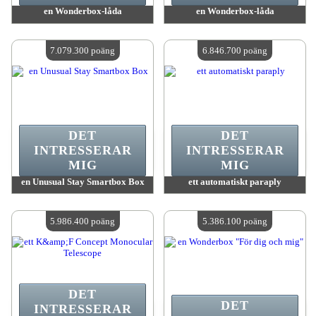
en Wonderbox-låda
en Wonderbox-låda
värde:
7 206 400 poäng
värde:
7 206 400 poäng
Antal tillgängliga:
4
Antal tillgängliga:
4
7.079.300 poäng
6.846.700 poäng
DET
DET
INTRESSERAR
INTRESSERAR
MIG
MIG
en Unusual Stay Smartbox Box
ett automatiskt paraply
värde:
7 079 300 poäng
värde:
6 846 700 poäng
Antal tillgängliga:
4
Antal tillgängliga:
4
5.986.400 poäng
5.386.100 poäng
DET
DET
INTRESSERAR