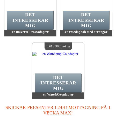
DET
DET
INTRESSERAR
INTRESSERAR
MIG
MIG
en universell reseadapter
en resedagbok med arrangör
värde:
2 516 600 poäng
värde:
2 157 000 poäng
Antal tillgängliga:
4
Antal tillgängliga:
4
1.916.300 poäng
DET
INTRESSERAR
MIG
en Watt&Co-adapter
värde:
1 916 300 poäng
Antal tillgängliga:
4
SKICKAR PRESENTER I 24H! MOTTAGNING PÅ 1
VECKA MAX!