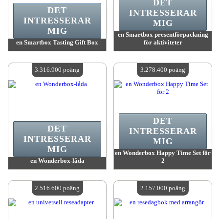
DET
DET
INTRESSERAR
INTRESSERAR
MIG
MIG
en Smartbox presentförpackning
en Smartbox Tasting Gift Box
för aktiviteter
värde:
3 693 800 poäng
värde:
3 693 800 poäng
Antal tillgängliga:
4
Antal tillgängliga:
4
3.316.900 poäng
3.278.400 poäng
DET
DET
INTRESSERAR
INTRESSERAR
MIG
MIG
en Wonderbox Happy Time Set för
en Wonderbox-låda
2
värde:
3 316 900 poäng
värde:
3 278 400 poäng
Antal tillgängliga:
4
Antal tillgängliga:
4
2.516.600 poäng
2.157.000 poäng