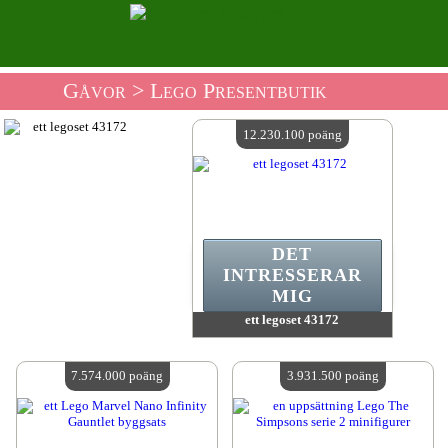
Gåvor
> Lego Presentbutik
12.230.100 poäng
DET
INTRESSERAR
MIG
ett legoset 43172
värde:
12 230 100 poäng
Antal tillgängliga:
4
7.574.000 poäng
3.931.500 poäng