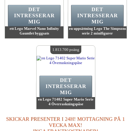
DET
DET
INTRESSERAR
INTRESSERAR
MIG
MIG
ett Lego Marvel Nano Infinity
en uppsättning Lego The Simpsons
Gauntlet byggsats
serie 2 minifigurer
värde:
7 574 000 poäng
värde:
3 931 500 poäng
Antal tillgängliga:
4
Antal tillgängliga:
4
1.813.700 poäng
DET
INTRESSERAR
MIG
en Lego 71402 Super Mario Serie
4 Överraskningspåse
värde:
1 813 700 poäng
Antal tillgängliga:
4
SKICKAR PRESENTER I 24H! MOTTAGNING PÅ 1
VECKA MAX!