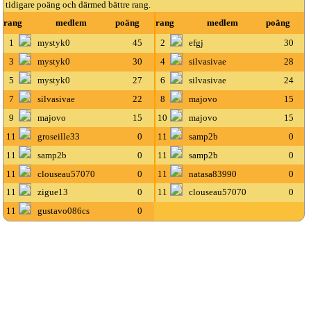
tidigare poäng och därmed bättre rang.
rang
medlem
poäng
rang
medlem
poäng
1
mystyk0
45
2
efgj
30
3
mystyk0
30
4
silvasivae
28
5
mystyk0
27
6
silvasivae
24
7
silvasivae
22
8
majovo
15
9
majovo
15
10
majovo
15
11
groseille33
0
11
samp2b
0
11
samp2b
0
11
samp2b
0
11
clouseau57070
0
11
natasa83990
0
11
zigue13
0
11
clouseau57070
0
11
gustavo086cs
0