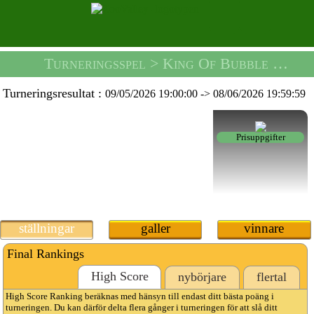
Turneringsspel
> King Of Bubble Soccer Tournament -
Turneringsresultat :
09/05/2026 19:00:00
->
08/06/2026 19:59:59
Prisuppgifter
ställningar
galler
vinnare
Final Rankings
High Score
nybörjare
flertal
High Score Ranking beräknas med hänsyn till endast ditt bästa poäng i
turneringen. Du kan därför delta flera gånger i turneringen för att slå ditt