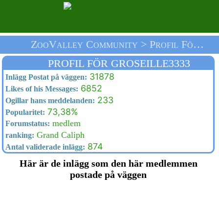
ZooValley Community > Profil För Groseille3333 > Välkommen
PROFIL FÖR GROSEILLE3333
31878
Inlägg Postat på väggen:
6852
Likes of his Messages:
233
Ogillar hans meddelanden:
73,38%
Popularitet:
medlem
Forumstatus:
Grand Caliph
ranking:
874
Antal validerade inlägg:
Här är de inlägg som den här medlemmen
postade på väggen