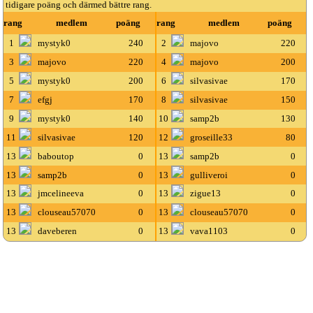
tidigare poäng och därmed bättre rang.
rang
medlem
poäng
rang
medlem
poäng
1
mystyk0
240
2
majovo
220
3
majovo
220
4
majovo
200
5
mystyk0
200
6
silvasivae
170
7
efgj
170
8
silvasivae
150
9
mystyk0
140
10
samp2b
130
11
silvasivae
120
12
groseille33
80
13
baboutop
0
13
samp2b
0
13
samp2b
0
13
gulliveroi
0
13
jmcelineeva
0
13
zigue13
0
13
clouseau57070
0
13
clouseau57070
0
13
daveberen
0
13
vava1103
0