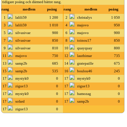
tidigare poäng och därmed bättre rang.
rang
medlem
poäng
rang
medlem
poäng
1
lalili59
1 200
2
christalys
1 050
3
lalili59
1 010
4
majovo
950
5
silvasivae
900
6
majovo
900
7
silvasivae
850
8
toinou17
850
9
silvasivae
810
10
quayquay
800
11
majovo
750
12
lauthimar
735
13
samp2b
685
14
gratepaille
675
15
samp2b
535
16
boulou46
245
17
mystyk0
0
17
mystyk0
0
17
zigue13
0
17
zigue13
0
17
mystyk0
0
17
hamozag
0
17
sofard
0
17
samp2b
0
17
zigue13
0