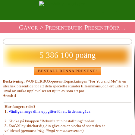
Gåvor
>
Presentbutik Presentförpackning
5 386 100 poäng
BESTÄLL DENNA PRESENT!
Beskrivning:
WONDERBOX-presentförpackningen "For You and Me" är en
idealisk presentidé för att dela speciella stunder tillsammans, och erbjuder ett
urval av unika upplevelser att njuta av som ett par.
Antal:
4
Hur fungerar det?
1.
Vänligen ange dina uppgifter för att få denna gåva!
2.
Klicka på knappen "Bekräfta min beställning" nedan!
3.
ZooValley skickar dig din gåva om en vecka så snart den är
validerad
(genomsnittlig längd som observerats)