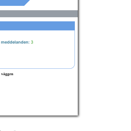
s meddelanden:
3
å väggen