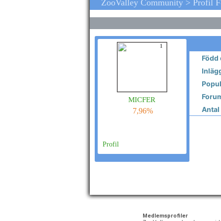
ZooValley Community > Profil 
1
Född 
Inläg
Popula
Forum
micfer
Antal 
7,96%
Profil
Medlemsprofiler