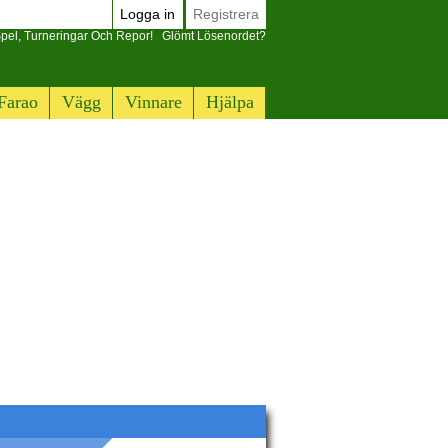
Logga in
Registrera
pel, Turneringar Och Repor!
Glömt Lösenordet?
Farao
Vägg
Vinnare
Hjälpa