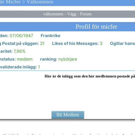
För Micfer > Välkommen
välkommen
-
Vägg
-
Forum
Profil för micfer
den:
07/06/1947
Frankrike
g Postat på väggen:
21
Likes of his Messages:
3
Ogillar han
ritet:
7,96%
status:
medlem
ranking:
nybörjare
validerade inlägg:
1
Här är de inlägg som den här medlemmen postade p
Bli Medlem