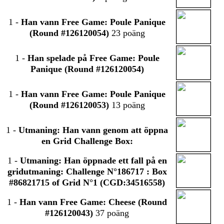
1
-
Han vann Free Game: Poule Panique
(Round #126120054)
23 poäng
1
-
Han spelade på Free Game: Poule
Panique (Round #126120054)
1
-
Han vann Free Game: Poule Panique
(Round #126120053)
13 poäng
1
-
Utmaning: Han vann genom att öppna
en Grid Challenge Box:
1
-
Utmaning: Han öppnade ett fall på en
gridutmaning: Challenge N°186717 : Box
#86821715 of Grid N°1 (CGD:34516558)
1
-
Han vann Free Game: Cheese (Round
#126120043)
37 poäng