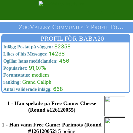
ZooValley Community > Profil För Baba20 > Välkommen
PROFIL FÖR BABA20
82358
Inlägg Postat på väggen:
14238
Likes of his Messages:
456
Ogillar hans meddelanden:
91,07%
Popularitet:
medlem
Forumstatus:
Grand Caliph
ranking:
668
Antal validerade inlägg:
1
-
Han spelade på Free Game: Cheese
(Round #126120055)
1
-
Han vann Free Game: Parimots (Round
#126120052)
5 poäng