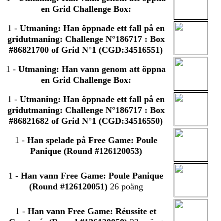
en Grid Challenge Box:
1
-
Utmaning: Han öppnade ett fall på en
gridutmaning: Challenge N°186717 : Box
#86821700 of Grid N°1 (CGD:34516551)
1
-
Utmaning: Han vann genom att öppna
en Grid Challenge Box:
1
-
Utmaning: Han öppnade ett fall på en
gridutmaning: Challenge N°186717 : Box
#86821682 of Grid N°1 (CGD:34516550)
1
-
Han spelade på Free Game: Poule
Panique (Round #126120053)
1
-
Han vann Free Game: Poule Panique
(Round #126120051)
26 poäng
1
-
Han vann Free Game: Réussite et