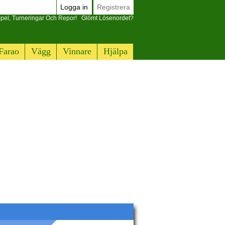
Logga in
Registrera
pel, Turneringar Och Repor!
Glömt Lösenordet?
Farao
Vägg
Vinnare
Hjälpa