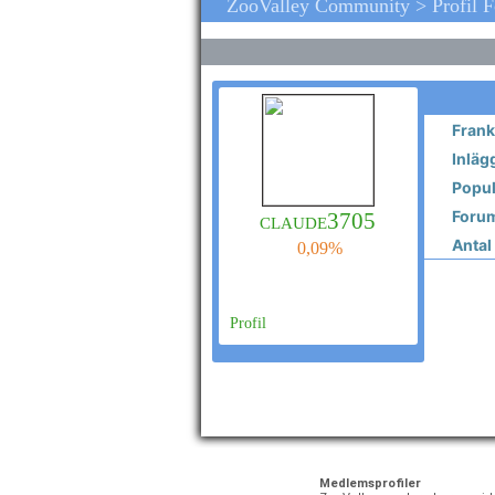
ZooValley Community > Profil 
Frank
Inläg
Popula
Forum
claude3705
Antal 
0,09%
Profil
Medlemsprofiler