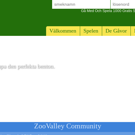
Gå Med Och Spela 1000 Gratis S
Välkommen
Spelen
De Gåvor
apa den perfekta benton.
ZooValley Community