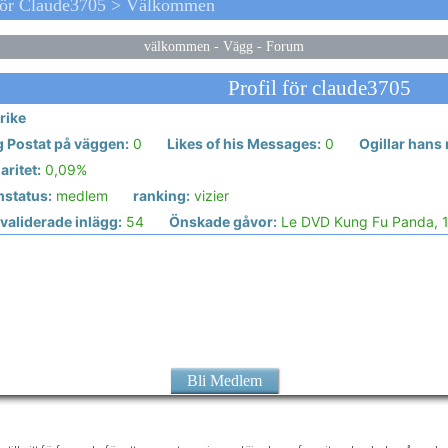
För Claude3705 > Välkommen
välkommen
-
Vägg
-
Forum
Profil för claude3705
rike
g Postat på väggen:
0
Likes of his Messages:
0
Ogillar hans
ritet:
0,09%
status:
medlem
ranking:
vizier
validerade inlägg:
54
Önskade gåvor:
Le DVD Kung Fu Panda, 1
Bli Medlem