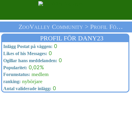
ZooValley Community > Profil För Dany23 > Välkommen
PROFIL FÖR DANY23
0
Inlägg Postat på väggen:
0
Likes of his Messages:
0
Ogillar hans meddelanden:
0,02%
Popularitet:
medlem
Forumstatus:
nybörjare
ranking:
0
Antal validerade inlägg: