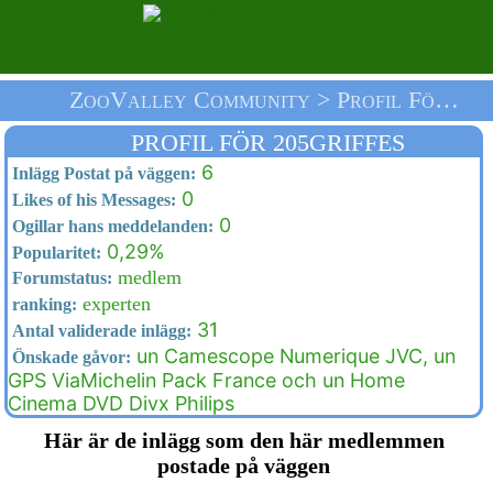
ZooValley Community > Profil För 205griffes > Välkommen
PROFIL FÖR 205GRIFFES
6
Inlägg Postat på väggen:
0
Likes of his Messages:
0
Ogillar hans meddelanden:
0,29%
Popularitet:
medlem
Forumstatus:
experten
ranking:
31
Antal validerade inlägg:
un Camescope Numerique JVC, un
Önskade gåvor:
GPS ViaMichelin Pack France och un Home
Cinema DVD Divx Philips
Här är de inlägg som den här medlemmen
postade på väggen