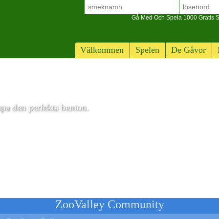
Gå Med Och Spela 1000 Gratis S
Välkommen
Spelen
De Gåvor
apa den perfekta benton.
ne
ZooValley Community