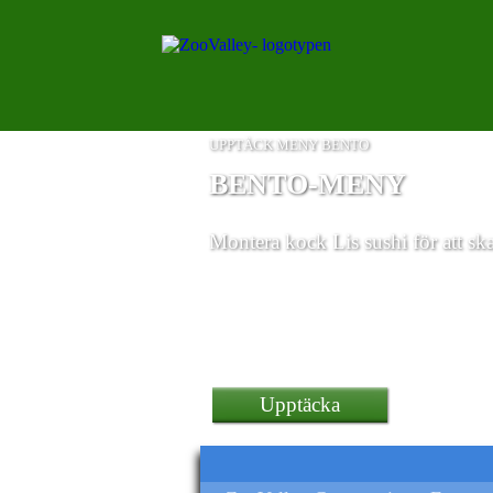
UPPTÄCK MENY BENTO
BENTO-MENY
Montera kock Lis sushi för att sk
i 32 GB gammal smartpho
Upptäcka