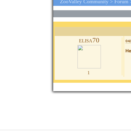
ZooValley Community >
Forum
elisa70
04/
He
1