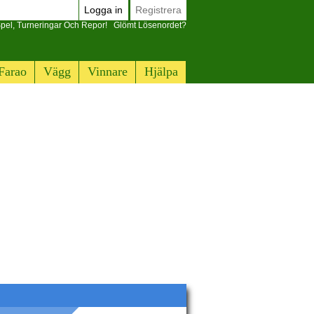
Logga in
Registrera
pel, Turneringar Och Repor!
Glömt Lösenordet?
Farao
Vägg
Vinnare
Hjälpa