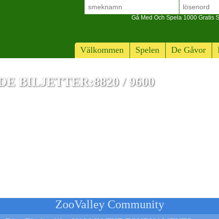
Gå Med Och Spela 1000 Gratis S
Välkommen
Spelen
De Gåvor
 BILJETTER:8820 / 9600
70+ klassiker
ZooValley Community