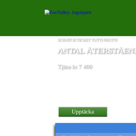
SCRATCH TICKET TUTTI FRUTTI
ANTAL ÅTERSTÅENDE
Tjäna kr 7 400
Gaming Rg35Xx Laptop 54
Upptäcka