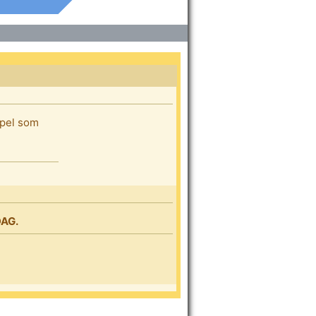
 spel som
DAG.