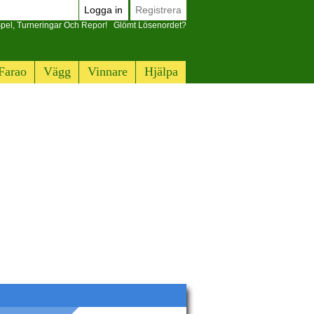
Logga in
Registrera
pel, Turneringar Och Repor!
Glömt Lösenordet?
Farao
Vägg
Vinnare
Hjälpa