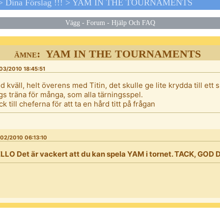
>
Dina Förslag !!!
>
YAM IN THE TOURNAMENTS
Vägg
-
Forum
-
Hjälp Och FAQ
ämne: YAM IN THE TOURNAMENTS
03/2010 18:45:51
d kväll, helt överens med Titin, det skulle ge lite krydda till ett
gs träna för många, som alla tärningsspel.
ck till cheferna för att ta en hård titt på frågan
02/2010 06:13:10
LLO Det är vackert att du kan spela YAM i tornet. TACK, GOD 