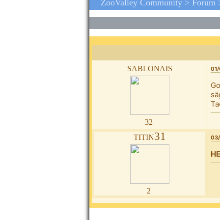
ZooValley Community >
Forum
sablonais
01/
Go
sä
Ta
32
titin31
03/
HE
2