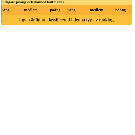
tidigare poäng och därmed bättre rang.
rang
medlem
poäng
rang
medlem
poäng
Ingen är ännu klassificerad i denna typ av ranking.