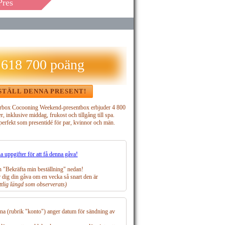
Pres
 618 700 poäng
STÄLL DENNA PRESENT!
box Cocooning Weekend-presentbox erbjuder 4 800
r, inklusive middag, frukost och tillgång till spa.
erfekt som presentidé för par, kvinnor och män.
 uppgifter för att få denna gåva!
 "Bekräfta min beställning" nedan!
dig din gåva om en vecka så snart den är
tlig längd som observerats)
erna (rubrik "konto") anger datum för sändning av