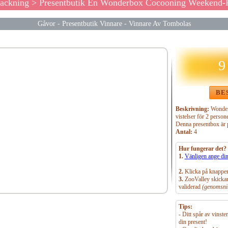
packning
> Presentbutik En Wonderbox Cocooning Weekend-
Gåvor
-
Presentbutik Vinnare
-
Vinnare Av Tombolas
9
BE
Beskrivning:
Wonder
vistelser för 2 persone
Denna presentbox är p
Antal:
4
Hur fungerar det?
1.
Vänligen ange dina
2.
Klicka på knappen
3.
ZooValley skickar 
validerad
(genomsnit
Tips:
- Ditt spår av vinst
din present!