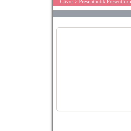
Gåvor
>
Presentbutik Presentför