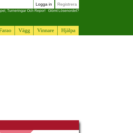
Logga in
Registrera
pel, Turneringar Och Repor!
Glömt Lösenordet?
Farao
Vägg
Vinnare
Hjälpa