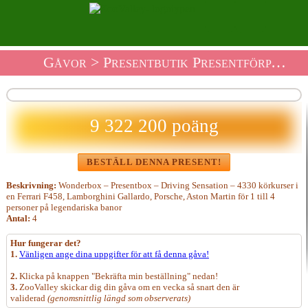
Gåvor
>
Presentbutik Presentförpackning
9 322 200 poäng
BESTÄLL DENNA PRESENT!
Beskrivning:
Wonderbox – Presentbox – Driving Sensation – 4330 körkurser i
en Ferrari F458, Lamborghini Gallardo, Porsche, Aston Martin för 1 till 4
personer på legendariska banor
Antal:
4
Hur fungerar det?
1.
Vänligen ange dina uppgifter för att få denna gåva!
2.
Klicka på knappen "Bekräfta min beställning" nedan!
3.
ZooValley skickar dig din gåva om en vecka så snart den är
validerad
(genomsnittlig längd som observerats)