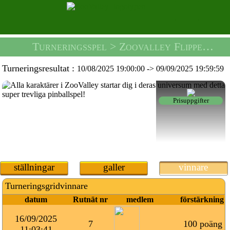
Turneringsspel
> Zoovalley Flipperspelsturnering -
Turneringsresultat :
10/08/2025 19:00:00
->
09/09/2025 19:59:59
Prisuppgifter
ställningar
galler
vinnare
Turneringsgridvinnare
datum
Rutnät nr
medlem
förstärkning
16/09/2025
7
100 poäng
11:03:41