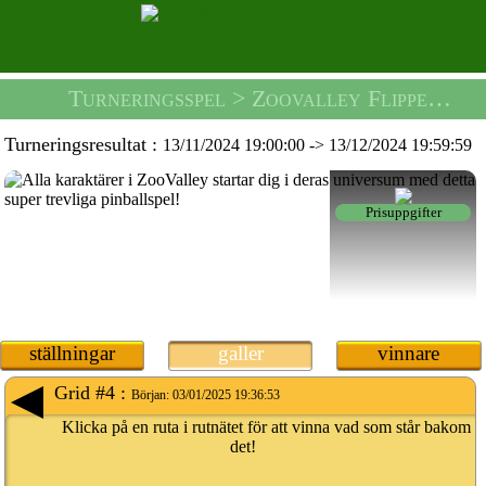
Turneringsspel
> Zoovalley Flipperspelsturnering -
Turneringsresultat :
13/11/2024 19:00:00
->
13/12/2024 19:59:59
Prisuppgifter
ställningar
galler
vinnare
Grid #4 :
Början:
03/01/2025 19:36:53
Klicka på en ruta i rutnätet för att vinna vad som står bakom
det!